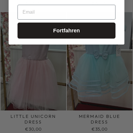
€50,00
€35,00
EMAIL
Fortfahren
LITTLE UNICORN
MERMAID BLUE
DRESS
DRESS
€30,00
€35,00