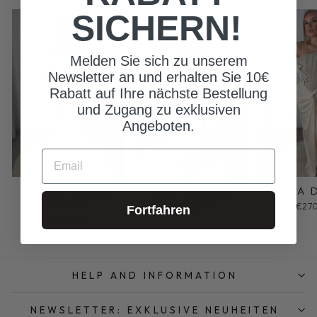
SICHERN!
Melden Sie sich zu unserem
Newsletter an und erhalten Sie 10€
Rabatt auf Ihre nächste Bestellung
und Zugang zu exklusiven
Angeboten.
EMAIL
WHITE PEARL
SIRA DRESS
SIRA 
GOWN
€270,00
€27
Fortfahren
€270,00
HELP AND INFORMATION
NEWSLETTER: EXKLUSIVE NEUHEITEN