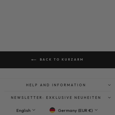
ROMANTIC
DRESS
€210,00
BACK TO KURZARM
HELP AND INFORMATION
NEWSLETTER: EXKLUSIVE NEUHEITEN
Language
Currency
English
Germany (EUR €)