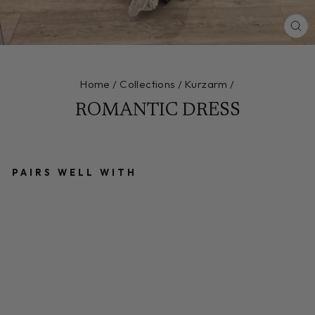
CL
(E
Home
/
Collections
/
Kurzarm
/
ROMANTIC DRESS
PAIRS WELL WITH
R
O
M
A
N
TI
C
D
R