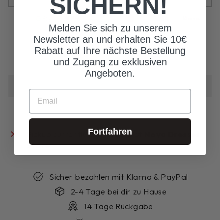
SICHERN!
Melden Sie sich zu unserem
Newsletter an und erhalten Sie 10€
Rabatt auf Ihre nächste Bestellung
und Zugang zu exklusiven
Angeboten.
EMAIL
Fortfahren
Pickup currently unavailable at
Noya Dresses
Store
Sicher bezahlen mit Klarna & PayPal
2-4 Tage bei dir zu Hause
14 Tage Rückgabe