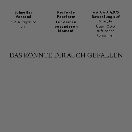
Schneller
Perfekte
★★★★★ 4.9/5
Versand
Passform
Bewertung auf
Google
In 2-4 Tagen bei
Für deinen
dir!
besonderen
Über 1000
Moment
zufriedene
Kundinnen
DAS KÖNNTE DIR AUCH GEFALLEN
Sold Out