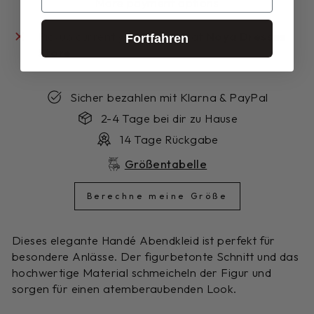
More payment options
Pickup currently unavailable at
Noya Dresses
Fortfahren
Store
Sicher bezahlen mit Klarna & PayPal
2-4 Tage bei dir zu Hause
14 Tage Rückgabe
Größentabelle
Berechne meine Größe
Dieses elegante Handé Abendkleid ist perfekt für
besondere Anlässe. Der figurbetonte Schnitt und das
hochwertige Material schmeicheln der Figur und
sorgen für einen atemberaubenden Look.