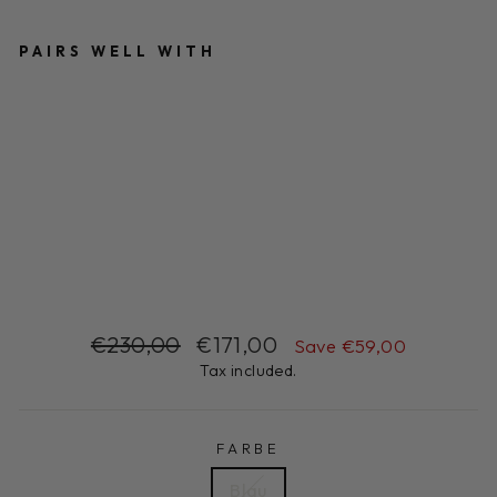
PAIRS WELL WITH
HA
ND
É
DR
ESS
Regular
€230,00
price
Sale
€171,00
price
Save €59,00
Sold Out
Regular
Sale
€230,00
€171,00
Save €59,00
price
price
Tax included.
FARBE
Blau