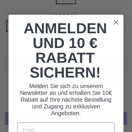
GRÖSSE
ANMELDEN
36
38
40
42
44
46
48
UND 10 €
50
RABATT
SOLD OUT
SICHERN!
Melden Sie sich zu unserem
Newsletter an und erhalten Sie 10€
Rabatt auf Ihre nächste Bestellung
und Zugang zu exklusiven
Angeboten.
EMAIL