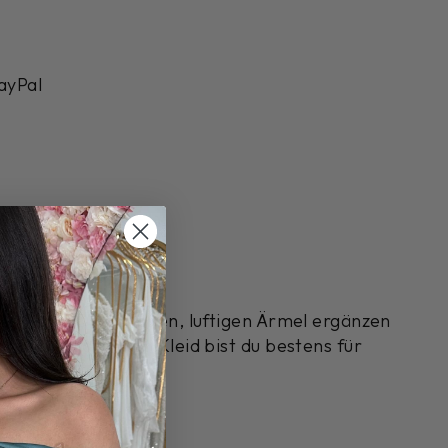
ayPal
e Figur! Die schönen, luftigen Ärmel ergänzen
dem beigefarbenen Kleid bist du bestens für