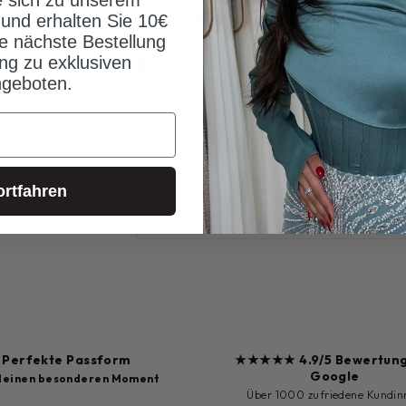
EU Größe:36
 und erhalten Sie 10€
re nächste Bestellung
ng zu exklusiven
Brust=88cm/Taille:70cm/Hüfte
geboten.
MODEL MA
VERS
ortfahren
RÜCKG
Perfekte Passform
★★★★★ 4.9/5 Bewertung
Google
 deinen besonderen Moment
Über 1000 zufriedene Kundin