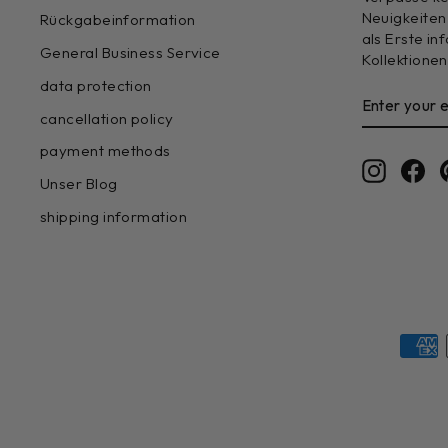
Neuigkeiten
Rückgabeinformation
als Erste i
General Business Service
Kollektionen
data protection
ENTER
SUBSCRIB
YOUR
cancellation policy
EMAIL
payment methods
Instagr
Fa
Unser Blog
shipping information