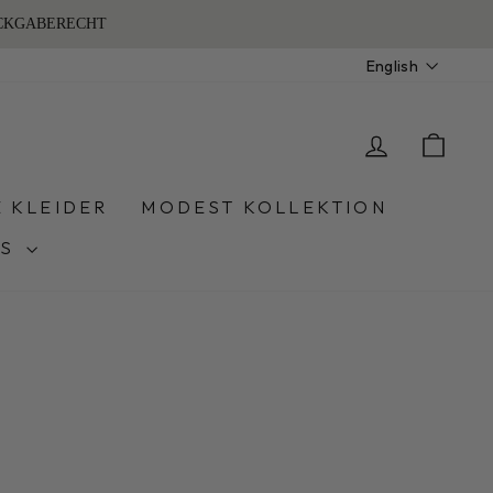
Language
English
LOG IN
CA
E KLEIDER
MODEST KOLLEKTION
ES