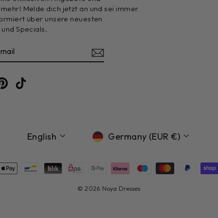
 mehr! Melde dich jetzt an und sei immer
nformiert über unsere neuesten
 und Specials.
E
am
cebook
Pinterest
TikTok
Language
Currency
English
Germany (EUR €)
© 2026 Noya Dresses