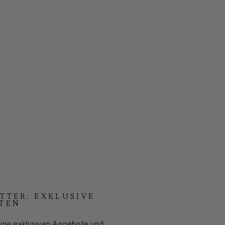
TTER: EXKLUSIVE
TEN
ine exklusiven Angebote und