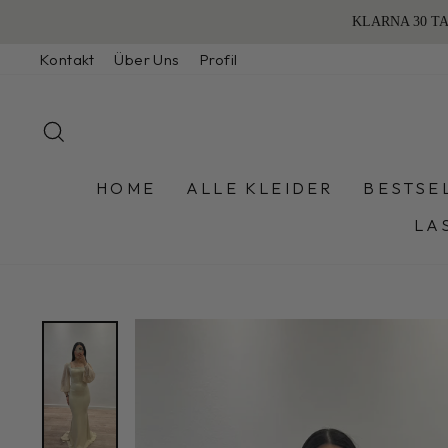
Skip
Kontakt
Über Uns
Profil
to
content
SEARCH
HOME
ALLE KLEIDER
BESTSE
LA