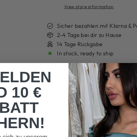
View store information
Sicher bezahlen mit Klarna & P
2-4 Tage bei dir zu Hause
14 Tage Rückgabe
In stock, ready to ship
Größentabelle
ELDEN
Berechne meine Größe
 10 €
Mach mit dem Hatice-Kleid eine gut
BATT
den eleganten Schnitt perfekt. In 
jeden besonderen Anlass gerüstet.
HERN!
Puppe Maße:
e sich zu unserem