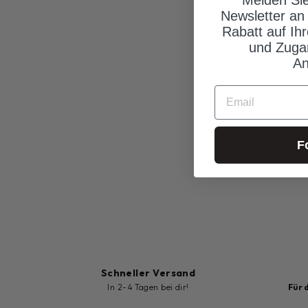
Newsletter an
Rabatt auf Ih
und Zuga
An
EMAIL
F
Schneller Versand
In 2-4 Tagen bei dir!
Für