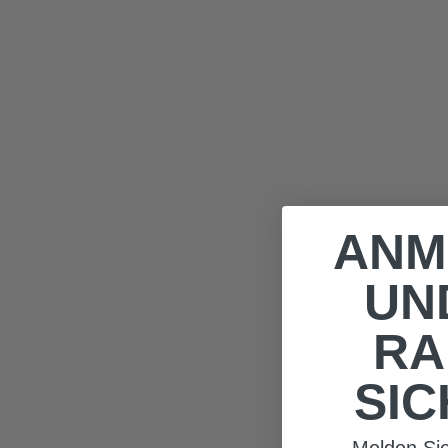
ANM
UND
RA
SIC
Melden Si