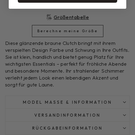
In stock, ready to ship
Größentabelle
Berechne meine Größe
Diese glänzende braune Clutch bringt mit ihrem
verspielten Design Farbe und Schwung in Ihre Outfits.
Sie ist klein, handlich und bietet genug Platz für Ihre
wichtigsten Essentials – perfekt für fröhliche Abende
und besondere Momente. Ihr strahlender Schimmer
verleiht jedem Look einen lebendigen Akzent und
sorgt für gute Laune.
MODEL MASSE & INFORMATION
VERSANDINFORMATION
RÜCKGABEINFORMATION