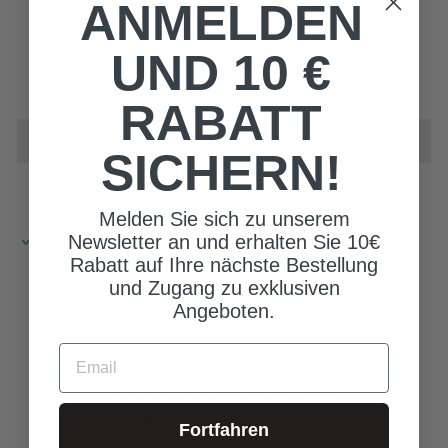
ANMELDEN
UND 10 €
RABATT
SICHERN!
Melden Sie sich zu unserem
Pickup available at
Noya Dresses Store
Newsletter an und erhalten Sie 10€
Rabatt auf Ihre nächste Bestellung
Usually ready in 2 hours
und Zugang zu exklusiven
View store information
Angeboten.
EMAIL
Sicher bezahlen mit Klarna & PayPal
2-4 Tage bei dir zu Hause
14 Tage Rückgabe
Fortfahren