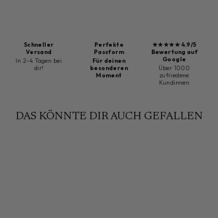
Schneller
Perfekte
★★★★★ 4.9/5
Versand
Passform
Bewertung auf
Google
In 2-4 Tagen bei
Für deinen
dir!
besonderen
Über 1000
Moment
zufriedene
Kundinnen
DAS KÖNNTE DIR AUCH GEFALLEN