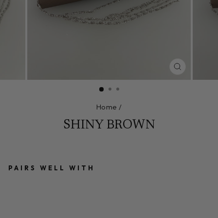
CLOSE
(ESC)
Home
/
SHINY BROWN
PAIRS WELL WITH
S
HI
N